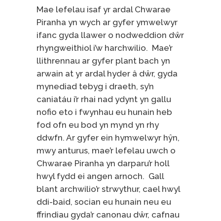
Mae lefelau isaf yr ardal Chwarae
Piranha yn wych ar gyfer ymwelwyr
ifanc gyda llawer o nodweddion dŵr
rhyngweithiol i’w harchwilio. Mae’r
llithrennau ar gyfer plant bach yn
arwain at yr ardal hyder â dŵr, gyda
mynediad tebyg i draeth, sy’n
caniatáu i’r rhai nad ydynt yn gallu
nofio eto i fwynhau eu hunain heb
fod ofn eu bod yn mynd yn rhy
ddwfn. Ar gyfer ein hymwelwyr hŷn,
mwy anturus, mae’r lefelau uwch o
Chwarae Piranha yn darparu’r holl
hwyl fydd ei angen arnoch. Gall
blant archwilio’r strwythur, cael hwyl
ddi-baid, socian eu hunain neu eu
ffrindiau gyda’r canonau dŵr, cafnau