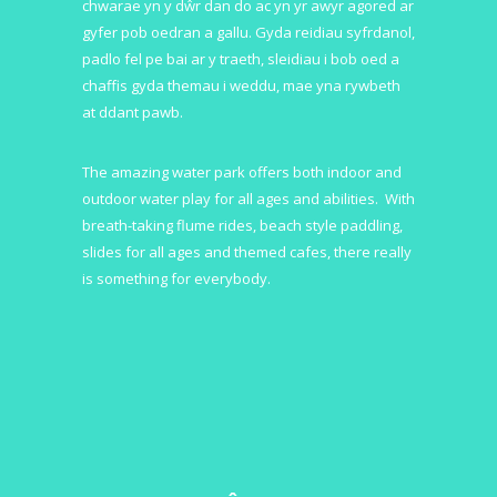
chwarae yn y dŵr dan do ac yn yr awyr agored ar
gyfer pob oedran a gallu. Gyda reidiau syfrdanol,
padlo fel pe bai ar y traeth, sleidiau i bob oed a
chaffis gyda themau i weddu, mae yna rywbeth
at ddant pawb.
The amazing water park offers both indoor and
outdoor water play for all ages and abilities. With
breath-taking flume rides, beach style paddling,
slides for all ages and themed cafes, there really
is something for everybody.