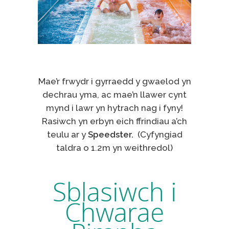
Mae’r frwydr i gyrraedd y gwaelod yn
dechrau yma, ac mae’n llawer cynt
mynd i lawr yn hytrach nag i fyny!
Rasiwch yn erbyn eich ffrindiau a’ch
teulu ar y
Speedster.
(Cyfyngiad
taldra o 1.2m yn weithredol)
Sblasiwch i
Chwarae