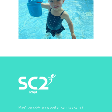
Mae’r parc dŵr anhygoel yn cynnig y cyfle i