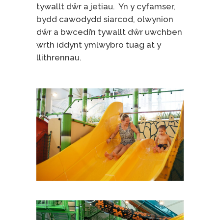
tywallt dŵr a jetiau. Yn y cyfamser,
bydd cawodydd siarcod, olwynion
dŵr a bwcedi’n tywallt dŵr uwchben
wrth iddynt ymlwybro tuag at y
llithrennau.