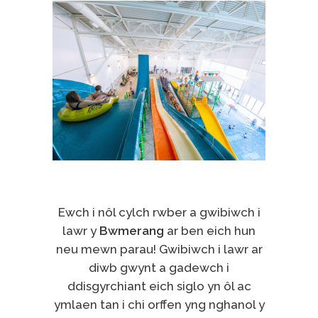
Ewch i nôl cylch rwber a gwibiwch i
lawr y
Bwmerang
ar ben eich hun
neu mewn parau! Gwibiwch i lawr ar
diwb gwynt a gadewch i
ddisgyrchiant eich siglo yn ôl ac
ymlaen tan i chi orffen yng nghanol y