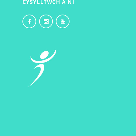
CYSYLLTWCH Â NI