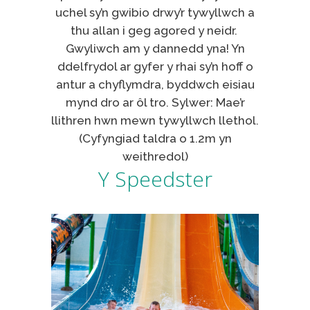
uchel sy’n gwibio drwy’r tywyllwch a
thu allan i geg agored y neidr.
Gwyliwch am y dannedd yna! Yn
ddelfrydol ar gyfer y rhai sy’n hoff o
antur a chyflymdra, byddwch eisiau
mynd dro ar ôl tro. Sylwer: Mae’r
llithren hwn mewn tywyllwch llethol.
(Cyfyngiad taldra o 1.2m yn
weithredol)
Y Speedster