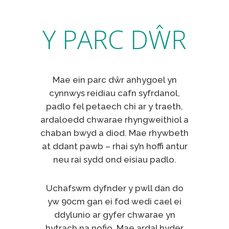
Y PARC DŴR
Mae ein parc dŵr anhygoel yn
cynnwys reidiau cafn syfrdanol,
padlo fel petaech chi ar y traeth,
ardaloedd chwarae rhyngweithiol a
chaban bwyd a diod. Mae rhywbeth
at ddant pawb – rhai sy’n hoffi antur
neu rai sydd ond eisiau padlo.
Uchafswm dyfnder y pwll dan do
yw 90cm gan ei fod wedi cael ei
ddylunio ar gyfer chwarae yn
hytrach na nofio. Mae ardal hyder