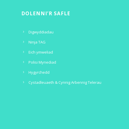
DOLENNI’R SAFLE
Digwyddiadau
Ninja TAG
Eich ymweliad
Polisi Mynediad
Hygyrchedd
Cystadleuaeth & Cynnig Arbennig Telerau