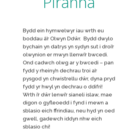
Piranha
Bydd ein hymwelwyr iau wrth eu
boddau â’r Olwyn Ddŵr. Bydd dwylo
bychain yn datrys yn sydyn sut i droi’r
olwynion er mwyn llenwi’r bwcedi.
Ond cadwch olwg ar y bwcedi – pan
fydd y rheiny’n dechrau troi a’r
pysgod yn chwistrellu dŵr, dyna pryd
fydd yr hwyl yn dechrau o ddifri!
Wrth i’r dŵr lenwi’r sianeli islaw, mae
digon o gyfleoedd i fynd i mewn a
sblasio eich ffrindiau, neu hyd yn oed
gwell, gadewch iddyn nhw eich
sblasio chi!