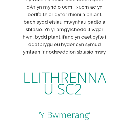
dŵr yn mynd o 0cm i 30cm ac yn
berffaith ar gyfer rhieni a phlant
bach sydd eisiau mwynhau padlo a
sblasio. Yn yr amgylchedd lliwgar
hwn, bydd plant ifanc yn cael cyfle i
ddatblygu eu hyder cyn symud
ymlaen i’r nodweddion sblasio mwy.
LLITHRENNA
U SC2
‘Y Bwmerang’