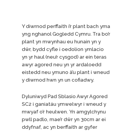
Y diwrnod perffaith i’r plant bach yma
yng nghanol Gogledd Cymru. Tra bo’r
plant yn mwynhau eu hunain yn y
dŵr, bydd cyfle i oedolion ymlacio
yn yr haul (neu’r cysgod) ar ein teras
awyr agored neu yn yr ardaloedd
eistedd neu ymuno â’u plant i wneud
y diwrnod hwn yn un cofiadwy.
Dyluniwyd Pad Sblasio Awyr Agored
SC2 i ganiatáu ymwelwyr i wneud y
mwyaf o’r heulwen. Yn amgylchynu
pwll padlo, mae’r dŵr yn 30cm ar ei
ddyfnaf, ac yn berffaith ar gyfer