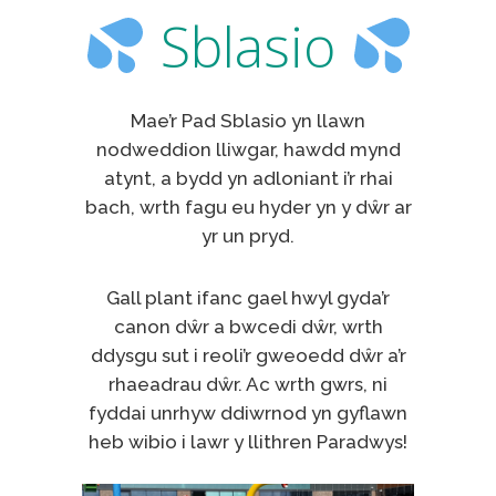
Sblasio
Mae’r Pad Sblasio yn llawn
nodweddion lliwgar, hawdd mynd
atynt, a bydd yn adloniant i’r rhai
bach, wrth fagu eu hyder yn y dŵr ar
yr un pryd.
Gall plant ifanc gael hwyl gyda’r
canon dŵr a bwcedi dŵr, wrth
ddysgu sut i reoli’r gweoedd dŵr a’r
rhaeadrau dŵr. Ac wrth gwrs, ni
fyddai unrhyw ddiwrnod yn gyflawn
heb wibio i lawr y llithren Paradwys!