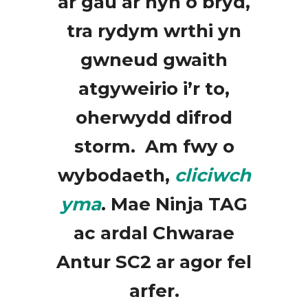
ar gau ar hyn o bryd,
tra rydym wrthi yn
gwneud gwaith
atgyweirio i’r to,
oherwydd difrod
storm. Am fwy o
wybodaeth,
cliciwch
yma
. Mae Ninja TAG
ac ardal Chwarae
Antur SC2 ar agor fel
arfer.