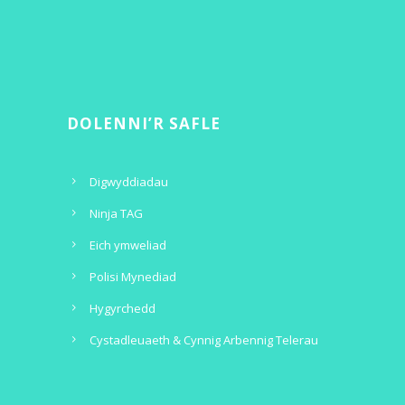
DOLENNI’R SAFLE
Digwyddiadau
Ninja TAG
Eich ymweliad
Polisi Mynediad
Hygyrchedd
Cystadleuaeth & Cynnig Arbennig Telerau