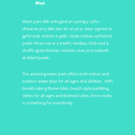
Mae’r parc dŵr anhygoel yn cynnig y cyfle i
chwarae yn y dŵr dan do ac yn yr awyr agored ar
gyfer pob oedran a gallu. Gyda reidiau syfrdanol,
padlo fel pe bai ar y traeth, sleidiau i bob oed a
chaffis gyda themau i weddu, mae yna rywbeth
at ddant pawb.
The amazing water park offers both indoor and
outdoor water play for all ages and abilities. With
breath-taking flume rides, beach style paddling,
slides for all ages and themed cafes, there really
is something for everybody.