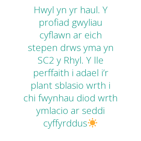
Hwyl yn yr haul. Y
profiad gwyliau
cyflawn ar eich
stepen drws yma yn
SC2 y Rhyl. Y lle
perffaith i adael i’r
plant sblasio wrth i
chi fwynhau diod wrth
ymlacio ar seddi
cyffyrddus