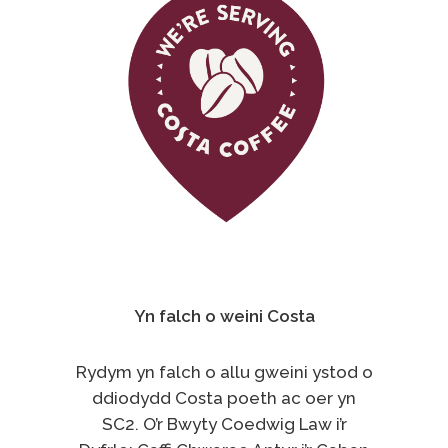
Yn falch o weini Costa
Rydym yn falch o allu gweini ystod o
ddiodydd Costa poeth ac oer yn
SC2. O’r Bwyty Coedwig Law i’r