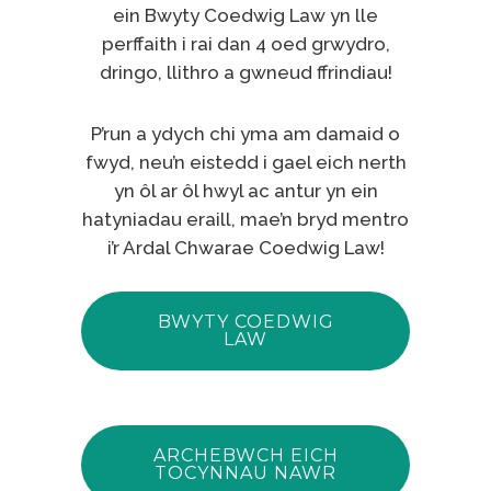
ein Bwyty Coedwig Law yn lle
perffaith i rai dan 4 oed grwydro,
dringo, llithro a gwneud ffrindiau!
P’run a ydych chi yma am damaid o
fwyd, neu’n eistedd i gael eich nerth
yn ôl ar ôl hwyl ac antur yn ein
hatyniadau eraill, mae’n bryd mentro
i’r Ardal Chwarae Coedwig Law!
BWYTY COEDWIG
LAW
ARCHEBWCH EICH
TOCYNNAU NAWR