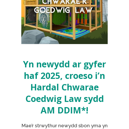
Yn newydd ar gyfer
haf 2025, croeso i’n
Hardal Chwarae
Coedwig Law sydd
AM DDIM*!
Mae’r strwythur newydd sbon yma yn