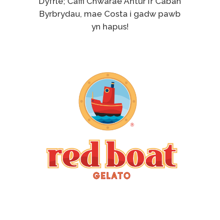
Dyfrle; Caffi Chwarae Antur i’r Caban
Byrbrydau, mae Costa i gadw pawb
yn hapus!