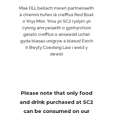
Mae DLL bellach mewn partneriaeth
â chwmni hufen iâ crefftus Red Boat
o Ynys Môn. Yma yn SC2 rydym yn
cynnig amrywiaeth o gynhyrchion
gelato crefftus o ansawdd uchel
gyda blasau unigryw a blasus! Ewch
i’r Bwyty Coedwig Law i weld y
dewis!
Please note that only food
and drink purchased at SC2
can be consumed on our