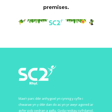
premises.
Mae’r parc dŵr anhygoel yn cynnig y cyfle i
chwarae yn y dŵr dan do ac yn yr awyr agored ar
gyfer pob oedran a gallu. Gyda reidiau syfrdanol,