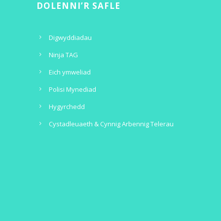
DOLENNI’R SAFLE
Digwyddiadau
Ninja TAG
Eich ymweliad
Polisi Mynediad
Hygyrchedd
Cystadleuaeth & Cynnig Arbennig Telerau