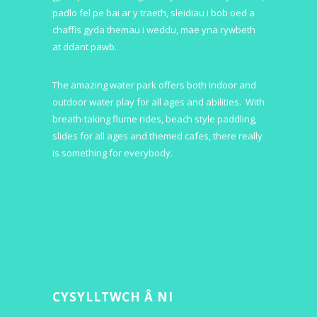
padlo fel pe bai ar y traeth, sleidiau i bob oed a
chaffis gyda themau i weddu, mae yna rywbeth
at ddant pawb.
The amazing water park offers both indoor and
outdoor water play for all ages and abilities. With
breath-taking flume rides, beach style paddling,
slides for all ages and themed cafes, there really
is something for everybody.
CYSYLLTWCH Â NI