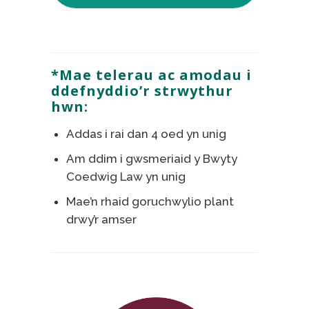
*Mae telerau ac amodau i
ddefnyddio’r strwythur
hwn:
Addas i rai dan 4 oed yn unig
Am ddim i gwsmeriaid y Bwyty
Coedwig Law yn unig
Mae’n rhaid goruchwylio plant
drwy’r amser